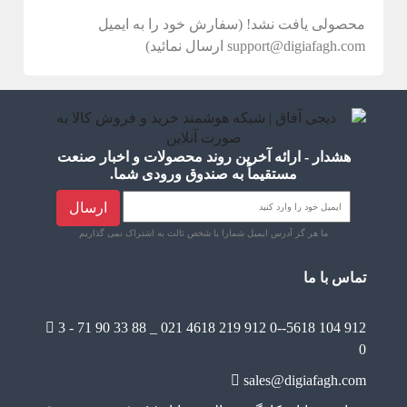
محصولی یافت نشد! (سفارش خود را به ایمیل
support@digiafagh.com ارسال نمائید)
هشدار - ارائه آخرین روند محصولات و اخبار صنعت
مستقیماً به صندوق ورودی شما.
ارسال
ما هر گز آدرس ایمیل شمارا با شخص ثالث به اشتراک نمی گذاریم
تماس با ما
3 - 71 90 33 88 _ 021
4618 219 912 0--5618 104 912
0
sales@digiafagh.com