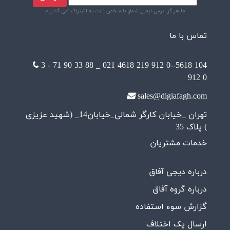
ما هر گز آدرس ایمیل شمارا با شخص ثالث به اشتراک نمی گذاریم
تماس با ما
3 - 71 90 33 88 _ 021
4618 219 912 0--5618 104
912 0
sales@digiafagh.com
تهران _خیابان کارگر شمالی_خیابان14_ (شهید عزیزی
) پلاک 35
خدمات مشتریان
درباره دیجی آفاق
درباره گروه آفاق
گزارش سوء استفاده
ارسال یک اختلاف