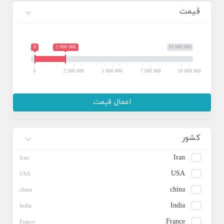
قیمت
کاتالیزورها و عوامل کمکی شیمیایی
0
2 000 000
10 000 000
0
2 500 000
5 000 000
7 500 000
10 000 000
اعمال قیمت
کشور
Iran
USA
china
India
France