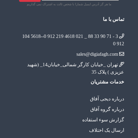
ما هر گز آدرس ایمیل شمارا با شخص ثالث به اشتراک نمی گذاریم
تماس با ما
4618 219 912 0--5618 104
3 - 71 90 33 88 _ 021
912 0
sales@digiafagh.com
تهران _خیابان کارگر شمالی_خیابان14_ (شهید
عزیزی ) پلاک 35
خدمات مشتریان
درباره دیجی آفاق
درباره گروه آفاق
گزارش سوء استفاده
ارسال یک اختلاف