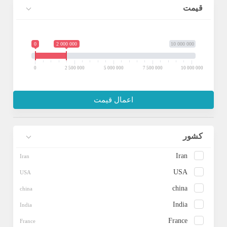
چراغ مسیر تجاری
قیمت
لامپ تزئینی
لامپ جهت دار
0
2 000 000
10 000 000
چراغ های منحنی بالا
چراغ LED Batten
0
2 500 000
5 000 000
7 500 000
10 000 000
چراغ پروفیل LED
چراغ پر نور خطی
اعمال قیمت
چراغ کم نور کناری
لامپ همه کاره
کشور
Iran
USA
china
India
France