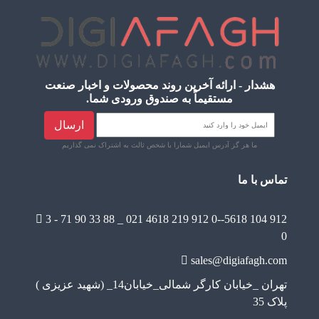
هشدار - ارائه آخرین روند محصولات و اخبار صنعت
مستقیماً به صندوق ورودی شما.
ارسال
ما هر گز آدرس ایمیل شمارا با شخص ثالث به اشتراک نمی گذاریم
تماس با ما
3 - 71 90 33 88 _ 021
4618 219 912 0--5618 104 912
0
sales@digiafagh.com
تهران _خیابان کارگر شمالی_خیابان14_ (شهید عزیزی )
پلاک 35